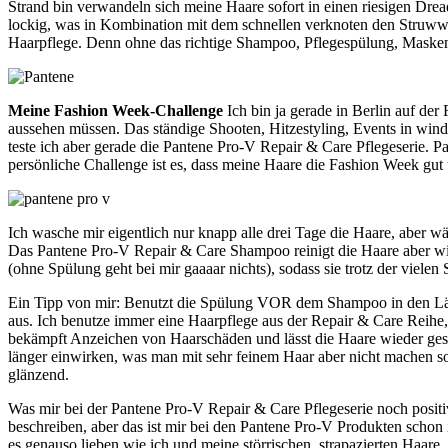
Strand bin verwandeln sich meine Haare sofort in einen riesigen Drea
lockig, was in Kombination mit dem schnellen verknoten den Struwwe
Haarpflege. Denn ohne das richtige Shampoo, Pflegespülung, Masken
Meine Fashion Week-Challenge
Ich bin ja gerade in Berlin auf de
aussehen müssen. Das ständige Shooten, Hitzestyling, Events in win
teste ich aber gerade die Pantene Pro-V Repair & Care Pflegeserie. P
persönliche Challenge ist es, dass meine Haare die Fashion Week gut ü
Ich wasche mir eigentlich nur knapp alle drei Tage die Haare, aber 
Das Pantene Pro-V Repair & Care Shampoo reinigt die Haare aber wir
(ohne Spülung geht bei mir gaaaar nichts), sodass sie trotz der viel
Ein Tipp von mir: Benutzt die Spülung VOR dem Shampoo in den Län
aus. Ich benutze immer eine Haarpflege aus der Repair & Care Reihe
bekämpft Anzeichen von Haarschäden und lässt die Haare wieder gesü
länger einwirken, was man mit sehr feinem Haar aber nicht machen sol
glänzend.
Was mir bei der Pantene Pro-V Repair & Care Pflegeserie noch positiv a
beschreiben, aber das ist mir bei den Pantene Pro-V Produkten schon 
es genauso lieben wie ich und meine störrischen, strapazierten Haare. 