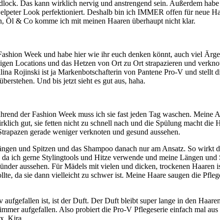
dlock. Das kann wirklich nervig und anstrengend sein. Außerdem habe i
lpeter Look perfektioniert. Deshalb bin ich IMMER offen für neue Ha
, Öl & Co komme ich mit meinen Haaren überhaupt nicht klar.
r Fashion Week und habe hier wie ihr euch denken könnt, auch viel Ärg
digen Locations und das Hetzen von Ort zu Ort strapazieren und verkno
alina Rojinski ist ja Markenbotschafterin von Pantene Pro-V und stellt
berstehen. Und bis jetzt sieht es gut aus, haha.
während der Fashion Week muss ich sie fast jeden Tag waschen. Meine 
klich gut, sie fetten nicht zu schnell nach und die Spülung macht di
en Strapazen gerade weniger verknoten und gesund aussehen.
gen und Spitzen und das Shampoo danach nur am Ansatz. So wirkt die
, da ich gerne Stylingtools und Hitze verwende und meine Längen und 
nder aussehen. Für Mädels mit vielen und dicken, trockenen Haaren is
lte, da sie dann vielleicht zu schwer ist. Meine Haare saugen die Pfle
ufgefallen ist, ist der Duft. Der Duft bleibt super lange in den Haaren
immer aufgefallen. Also probiert die Pro-V Pflegeserie einfach mal au
x. Kira