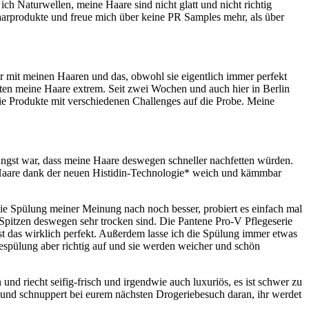
ch Naturwellen, meine Haare sind nicht glatt und nicht richtig
arprodukte und freue mich über keine PR Samples mehr, als über
er mit meinen Haaren und das, obwohl sie eigentlich immer perfekt
ten meine Haare extrem. Seit zwei Wochen und auch hier in Berlin
 die Produkte mit verschiedenen Challenges auf die Probe. Meine
Angst war, dass meine Haare deswegen schneller nachfetten würden.
e Haare dank der neuen Histidin-Technologie* weich und kämmbar
 Spülung meiner Meinung nach noch besser, probiert es einfach mal
Spitzen deswegen sehr trocken sind. Die Pantene Pro-V Pflegeserie
t das wirklich perfekt. Außerdem lasse ich die Spülung immer etwas
gespülung aber richtig auf und sie werden weicher und schön
 und riecht seifig-frisch und irgendwie auch luxuriös, es ist schwer zu
s und schnuppert bei eurem nächsten Drogeriebesuch daran, ihr werdet