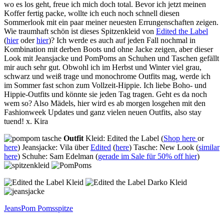
wo es los geht, freue ich mich doch total. Bevor ich jetzt meinen
Koffer fertig packe, wollte ich euch noch schnell diesen
Sommerlook mit ein paar meiner neuesten Errungenschaften zeigen.
Wie traumhaft schön ist dieses Spitzenkleid von
Edited the Label
(
hier
oder
hier
)? Ich werde es auch auf jeden Fall nochmal in
Kombination mit derben Boots und ohne Jacke zeigen, aber dieser
Look mit Jeansjacke und PomPoms an Schuhen und Taschen gefällt
mir auch sehr gut. Obwohl ich im Herbst und Winter viel grau,
schwarz und weiß trage und monochrome Outfits mag, werde ich
im Sommer fast schon zum Vollzeit-Hippie. Ich liebe Boho- und
Hippie-Outfits und könnte sie jeden Tag tragen. Geht es da noch
wem so? Also Mädels, hier wird es ab morgen losgehen mit den
Fashionweek Updates und ganz vielen neuen Outfits, also stay
tuend! x. Kira
Outfit
Kleid: Edited the Label (
Shop here
or
here
) Jeansjacke: Vila über
Edited
(
here
) Tasche: New Look (
similar
here
) Schuhe: Sam Edelman (
gerade im Sale für 50% off hier
)
Jeans
Pom Poms
spitze