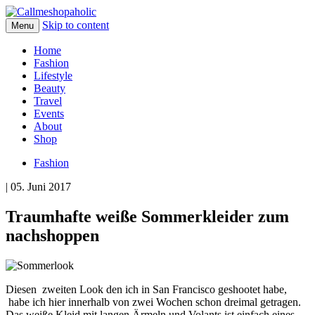
Skip to content
Menu
Home
Fashion
Lifestyle
Beauty
Travel
Events
About
Shop
Fashion
| 05. Juni 2017
Traumhafte weiße Sommerkleider zum
nachshoppen
Diesen zweiten Look den ich in San Francisco geshootet habe,
habe ich hier innerhalb von zwei Wochen schon dreimal getragen.
Das weiße Kleid mit langen Ärmeln und Volants ist einfach eines