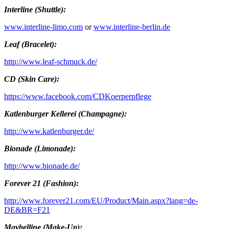
Interline (Shuttle)
:
www.interline-limo.com
or
www.interline-berlin.de
Leaf (Bracelet):
http://www.leaf-schmuck.de/
CD (Skin Care):
https://www.facebook.com/CDKoerperpflege
Katlenburger Kellerei (Champagne):
http://www.katlenburger.de/
Bionade (Limonade):
http://www.bionade.de/
Forever 21 (Fashion):
http://www.forever21.com/EU/Product/Main.aspx?lang=de-
DE&BR=F21
Maybelline (Make-Up):