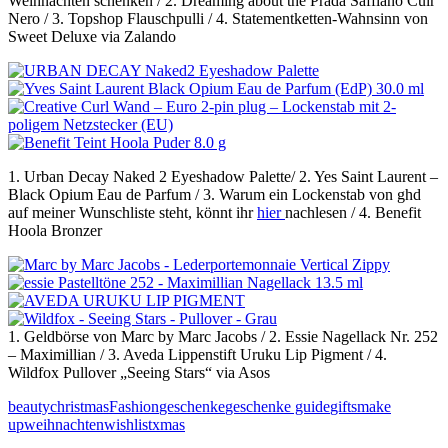
Weihnachten schenken / 2. Dreaming about the Prada Saffiano Cuir
Nero / 3. Topshop Flauschpulli / 4. Statementketten-Wahnsinn von
Sweet Deluxe via Zalando
1. Urban Decay Naked 2 Eyeshadow Palette/ 2. Yes Saint Laurent –
Black Opium Eau de Parfum / 3. Warum ein Lockenstab von ghd
auf meiner Wunschliste steht, könnt ihr
hier
nachlesen / 4. Benefit
Hoola Bronzer
1. Geldbörse von Marc by Marc Jacobs / 2. Essie Nagellack Nr. 252
– Maximillian / 3. Aveda Lippenstift Uruku Lip Pigment / 4.
Wildfox Pullover „Seeing Stars“ via Asos
beauty
christmas
Fashion
geschenke
geschenke guide
gifts
make
up
weihnachten
wishlist
xmas